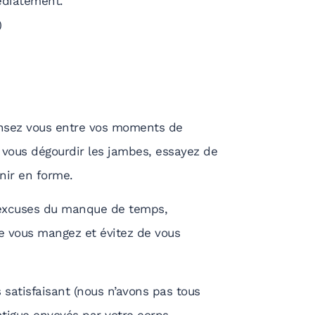
édiatement.
)
ensez vous entre vos moments de
r vous dégourdir les jambes, essayez de
nir en forme.
s excuses du manque de temps,
e vous mangez et évitez de vous
 satisfaisant (nous n’avons pas tous
atigue envoyés par votre corps –