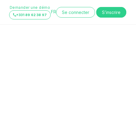
Demander une démo
FR
Se connecter
S’inscrire
+331 89 62 38 97
EN