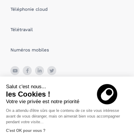
Téléphonie cloud
Télétravail
Numéros mobiles
26 Boulevard de Bonne Nouvelle
Salut c'est nous...
75010 PARIS, France
les Cookies !
Votre vie privée est notre priorité
Viru Väljak 2, Tallin
10111 Estonia
On a attendu d'être sûrs que le contenu de ce site vous intéresse
avant de vous déranger, mais on aimerait bien vous accompagner
pendant votre visite...
C'est OK pour vous ?
Politique de confidentialité