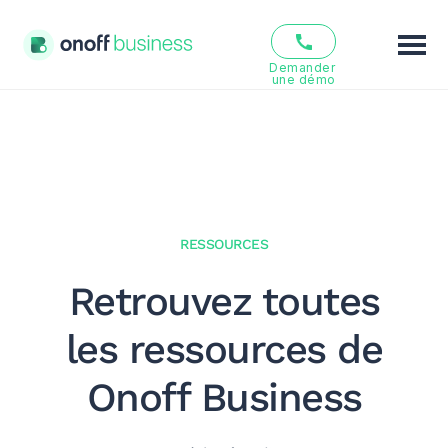
Demander 
une démo
Fonctionnalités
Solutions
Offres
RESSOURCES
Ressources
Retrouvez toutes
Qui sommes nous ?
les ressources de
FR
EN
Onoff Business
Se connecter
S’inscrire