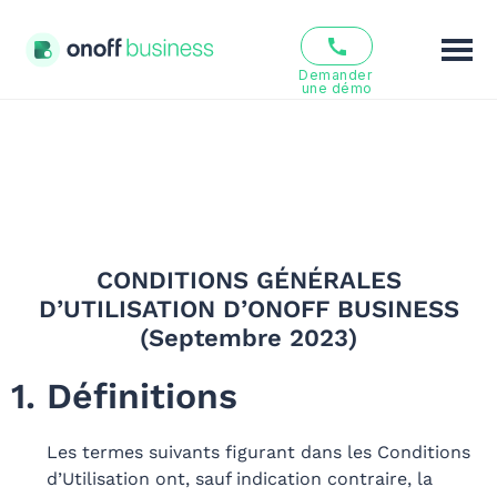
Demander 
une démo
Fonctionnalités
Solutions
Offres
CONDITIONS GÉNÉRALES
Ressources
D’UTILISATION D’ONOFF BUSINESS
(Septembre 2023)
Qui sommes nous ?
1. Définitions
FR
EN
Les termes suivants figurant dans les Conditions
d’Utilisation ont, sauf indication contraire, la
Se connecter
S’inscrire