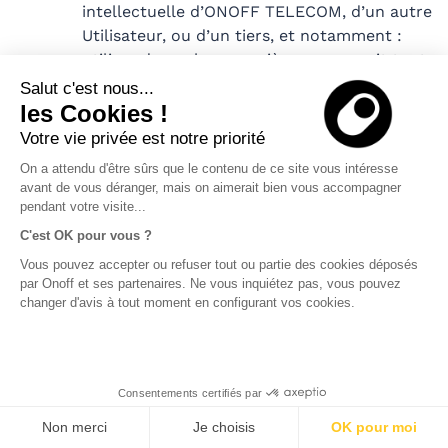
intellectuelle d’ONOFF TELECOM, d’un autre
Utilisateur, ou d’un tiers, et notamment :
utiliser de quelque manière que ce soit tout
contenu soumis à des droits de propriété
Salut c'est nous...
n’appartenant pas à l’Entreprise ou à
les Cookies !
l’Utilisateur , à moins que celui-ci ne
Votre vie privée est notre priorité
détienne une licence ou la permission
On a attendu d'être sûrs que le contenu de ce site vous intéresse
expresse du propriétaire des droits ;
avant de vous déranger, mais on aimerait bien vous accompagner
revendre ou commercialiser l’Application,
pendant votre visite...
alors que celle-ci est destinée à une
C'est OK pour vous ?
utilisation personnelle de l’Utilisateur.
Vous pouvez accepter ou refuser tout ou partie des cookies déposés
Par ailleurs, il est expressément rappelé à
par Onoff et ses partenaires. Ne vous inquiétez pas, vous pouvez
l’Utilisateur et à l’Entreprise que, conformément à
changer d'avis à tout moment en configurant vos cookies.
la décision de l’ARCEP n° 2018-0881 modifiée
établissant le plan national de numérotation et
ses règles de gestion, tout Numéro ne peut être
utilisé en tant que « numéro secondaire » pour la
Consentements certifiés par
fourniture de services téléphoniques ou de
Non merci
Je choisis
OK pour moi
messagerie par SMS ou MMS, dont le souscripteur