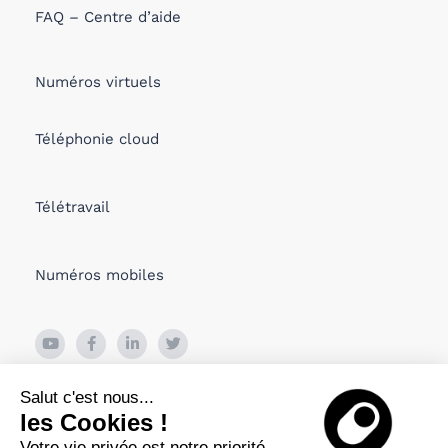
FAQ – Centre d’aide
Numéros virtuels
Téléphonie cloud
Télétravail
Numéros mobiles
26 Boulevard de Bonne Nouvelle
Salut c'est nous...
75010 PARIS, France
les Cookies !
Votre vie privée est notre priorité
Viru Väljak 2, Tallin