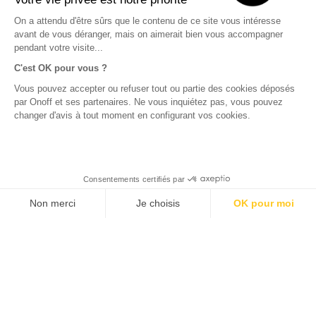
10111 Estonia
On a attendu d'être sûrs que le contenu de ce site vous intéresse
avant de vous déranger, mais on aimerait bien vous accompagner
pendant votre visite...
C'est OK pour vous ?
Politique de confidentialité
Vous pouvez accepter ou refuser tout ou partie des cookies déposés
par Onoff et ses partenaires. Ne vous inquiétez pas, vous pouvez
changer d'avis à tout moment en configurant vos cookies.
Conditions générales d’utilisation
©2022 Onoff Telecom
Consentements certifiés par
Non merci
Je choisis
OK pour moi
;
Plateforme de Gestion du Consentement : Personnalisez vos O
Axeptio consent
Notre plateforme vous permet d'adapter et de gérer vos paramètr