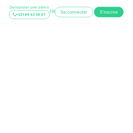
Demander une démo
FR
Se connecter
S’inscrire
+331 89 62 38 97
EN