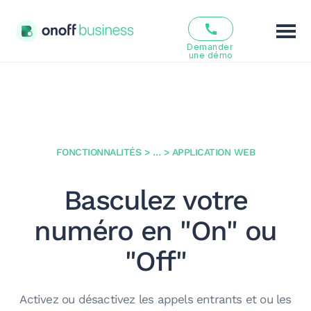
Demander 
une démo
Fonctionnalités
Solutions
Offres
FONCTIONNALITÉS
>
…
>
APPLICATION WEB
Ressources
Basculez votre
numéro en "On" ou
Qui sommes nous ?
"Off"
FR
EN
Activez ou désactivez les appels entrants et ou les
Se connecter
S’inscrire