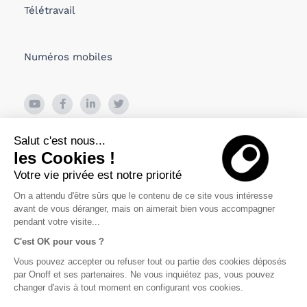
Télétravail
Numéros mobiles
26 Boulevard de Bonne Nouvelle
Salut c'est nous...
75010 PARIS, France
les Cookies !
Votre vie privée est notre priorité
Viru Väljak 2, Tallin
10111 Estonia
On a attendu d'être sûrs que le contenu de ce site vous intéresse
avant de vous déranger, mais on aimerait bien vous accompagner
pendant votre visite...
C'est OK pour vous ?
Politique de confidentialité
Vous pouvez accepter ou refuser tout ou partie des cookies déposés
par Onoff et ses partenaires. Ne vous inquiétez pas, vous pouvez
changer d'avis à tout moment en configurant vos cookies.
Conditions générales d’utilisation