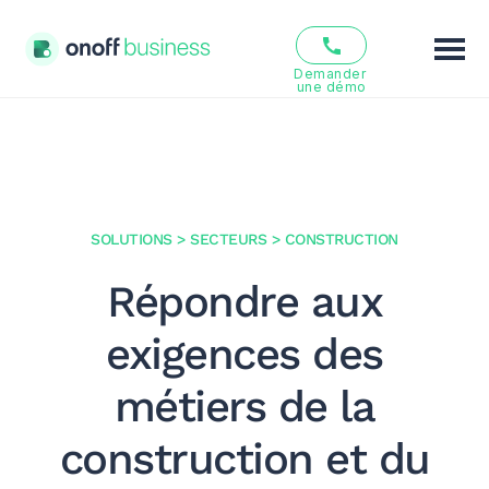
Demander 
une démo
Fonctionnalités
Solutions
Offres
SOLUTIONS
>
SECTEURS
>
CONSTRUCTION
Répondre aux
Ressources
exigences des
Qui sommes nous ?
métiers de la
FR
EN
construction et du
Se connecter
S’inscrire