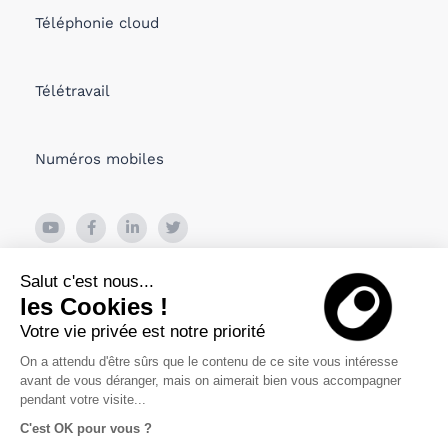
Téléphonie cloud
Télétravail
Numéros mobiles
26 Boulevard de Bonne Nouvelle
Salut c'est nous...
75010 PARIS, France
les Cookies !
Votre vie privée est notre priorité
Viru Väljak 2, Tallin
10111 Estonia
On a attendu d'être sûrs que le contenu de ce site vous intéresse
avant de vous déranger, mais on aimerait bien vous accompagner
pendant votre visite...
C'est OK pour vous ?
Politique de confidentialité