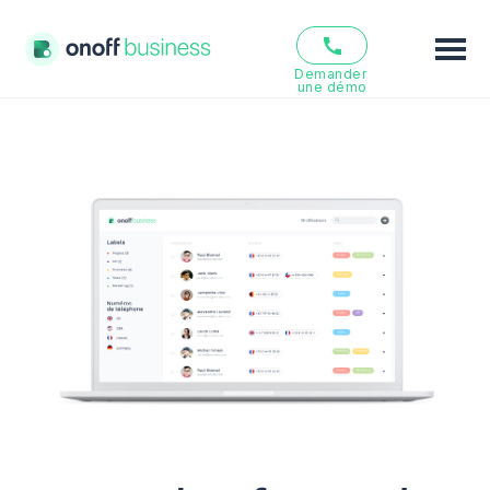
Demander 
une démo
Fonctionnalités
Solutions
Offres
Ressources
Qui sommes nous ?
FR
EN
Se connecter
S’inscrire