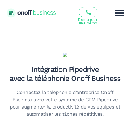
Demander 
une démo
Fonctionnalités
Solutions
Offres
Intégration Pipedrive
avec la téléphonie Onoff Business
Ressources
Connectez la téléphonie d’entreprise Onoff
Qui sommes nous ?
Business avec votre système de CRM Pipedrive
pour augmenter la productivité de vos équipes et
FR
EN
automatiser les tâches répétitives.
Se connecter
S’inscrire