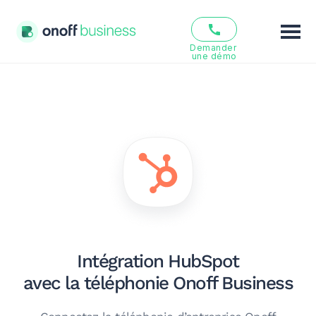
Demander 
une démo
Fonctionnalités
Solutions
Offres
Ressources
Qui sommes nous ?
Intégration HubSpot
FR
EN
avec la téléphonie Onoff Business
Se connecter
S’inscrire