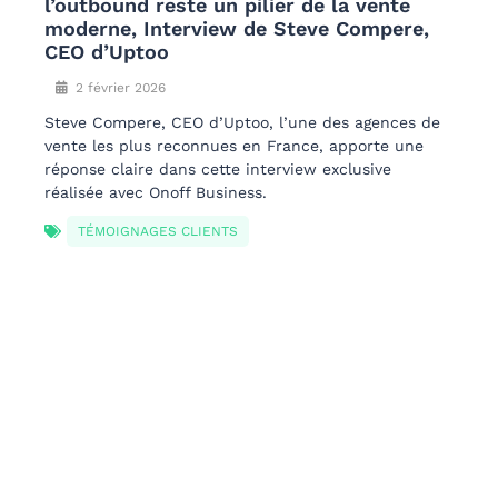
vente
Optimiser le coaching commercia
mpere,
Pourquoi passer à l’IA ?
4 mars 2026
Pour la plupart des managers commerciau
gences de
l'assurance qualité (QA) ressemble à la r
rte une
d'une aiguille dans une botte de foin. En
ive
un manager n'écoute que 2 % des appels
équipe, espérant tomber par hasard sur
propice au coaching, tandis que les 98 % 
des interactions clients demeurent un my
total.
OPTIMISATION AT WORK
OPTIMISATIONS AU TRAVAIL
TENDANCES