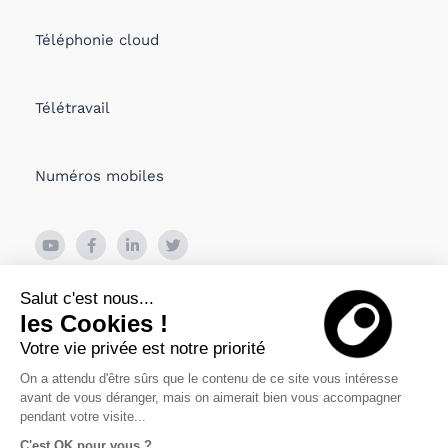
Téléphonie cloud
Télétravail
Numéros mobiles
26 Boulevard de Bonne Nouvelle
Salut c'est nous...
75010 PARIS, France
les Cookies !
Votre vie privée est notre priorité
Viru Väljak 2, Tallin
10111 Estonia
On a attendu d'être sûrs que le contenu de ce site vous intéresse
avant de vous déranger, mais on aimerait bien vous accompagner
pendant votre visite...
C'est OK pour vous ?